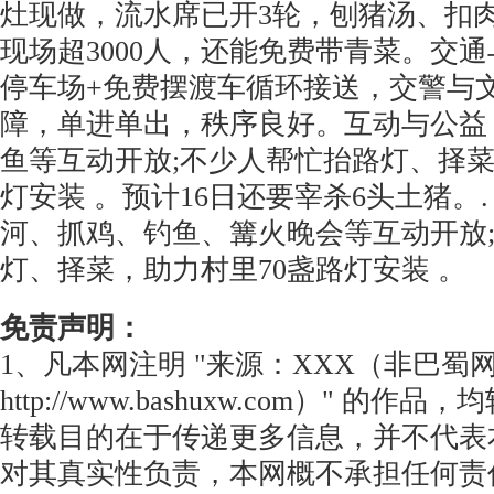
灶现做，流水席已开3轮，刨猪汤、扣
现场超3000人，还能免费带青菜。交
停车场+免费摆渡车循环接送，交警与
障，单进单出，秩序良好。互动与公益
鱼等互动开放;不少人帮忙抬路灯、择菜
灯安装 。预计16日还要宰杀6头土猪。
河、抓鸡、钓鱼、篝火晚会等互动开放
灯、择菜，助力村里70盏路灯安装 。
免责声明：
1、凡本网注明 "来源：XXX（非巴蜀
http://www.bashuxw.com）" 的
转载目的在于传递更多信息，并不代表
对其真实性负责，本网概不承担任何责