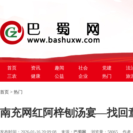
首页
资讯
趣闻
社会
党建
法
三农
健康
公益
企业
热门
旅
首页
>
热门
巴蜀新闻网
南充网红阿梓刨汤宴—找回
发布时间：2026-01-16 20:09:08 来源：
巴蜀网
浏览量：
58065 作