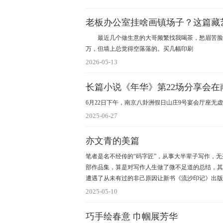
老板办公室挂啥画镇场子？这篇藏
最近几个做生意的大哥频繁找我喝茶，愁眉苦脸地
万，但墙上总觉得空落落的。买几幅印刷
2026-05-13
长篇小说《年华》第22场分享会在
6月22日下午，南京八卦洲假日山庄9号宴会厅座无
2025-06-27
亦文青的美篇
笔者是名不经传的“码字匠”，从事大半辈子写作，
部作品集，算是对写作人生做了微不足道的总结，其
遭遇了从未有过的非己原因让新书《流沙印记》出版
2025-05-10
巧手绘春意 巾帼展芳华