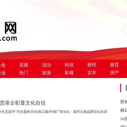
社会
党建
法治
科技
财经
教育
企业
热门
旅游
影视
文学
房产
郑
国货茶企彰显文化自信
档
桃
全生态提升”为主题的2026(第22届)中国广告论坛・城市文旅品牌论坛在深
A