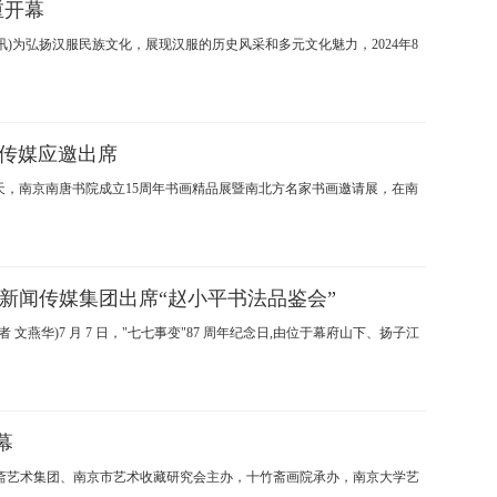
重开幕
弘扬汉服民族文化，展现汉服的历史风采和多元文化魅力，2024年8
新传媒应邀出席
天，南京南唐书院成立15周年书画精品展暨南北方名家书画邀请展，在南
新闻传媒集团出席“赵小平书法品鉴会”
燕华)7 月 7 日，"七七事变"87 周年纪念日,由位于幕府山下、扬子江
幕
十竹斋艺术集团、南京市艺术收藏研究会主办，十竹斋画院承办，南京大学艺