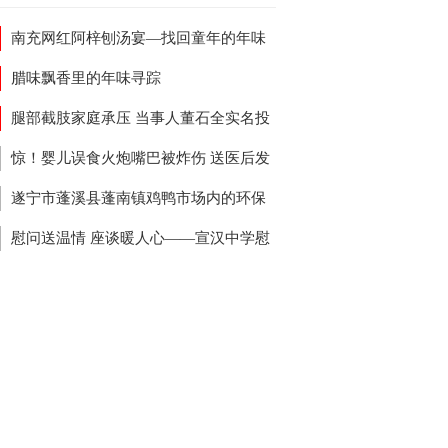
南充网红阿梓刨汤宴—找回童年的年味
腊味飘香里的年味寻踪
腿部截肢家庭承压 当事人董石全实名投
派出所事故处理涉嫌违规
惊！婴儿误食火炮嘴巴被炸伤 送医后发
食管内竟还有一颗3厘米钉子
遂宁市蓬溪县蓬南镇鸡鸭市场内的环保
象 镇政府无人管
慰问送温情 座谈暖人心——宣汉中学慰
住蓉退休教职工