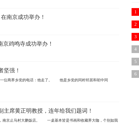
1
日在南京成功举办！
2
3
南京鸡鸣寺成功举办！
诉
4
现
5
者坚强！
乱
6
位商界乡党的电话：他走了。 他是乡党的同村邻居和初中同
问
副主席黄正明教授，连年给我们题词！
日，南京止马村大鹏饭店。 一桌基本皆是书画和收藏界大咖，个别如我