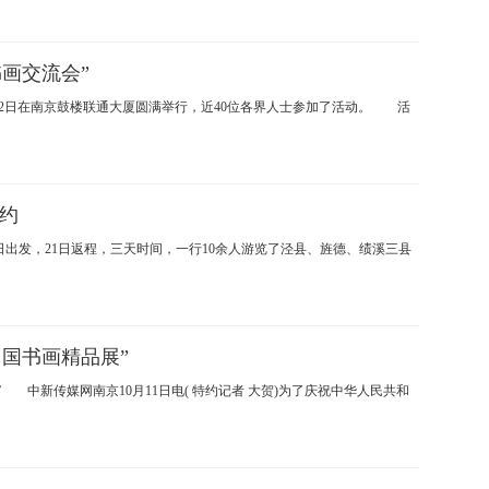
画交流会”
2日在南京鼓楼联通大厦圆满举行，近40位各界人士参加了活动。 活
约
9日出发，21日返程，三天时间，一行10余人游览了泾县、旌德、绩溪三县
国书画精品展”
中新传媒网南京10月11日电( 特约记者 大贺)为了庆祝中华人民共和