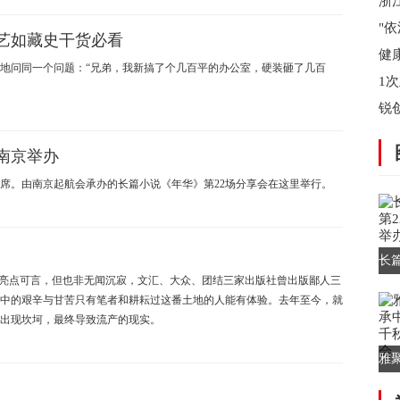
泛
浙
省
"
艺如藏史干货必看
陵
健
问同一个问题：“兄弟，我新搞了个几百平的办公室，硬装砸了几百
无
1
会
锐
资
南京举办
虚席。由南京起航会承办的长篇小说《年华》第22场分享会在这里举行。
长
无亮点可言，但也非无闻沉寂，文汇、大众、团结三家出版社曾出版鄙人三
场
中的艰辛与甘苦只有笔者和耕耘过这番土地的人能有体验。去年至今，就
出现坎坷，最终导致流产的现实。
雅
华