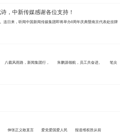
赋诗，中新传媒感谢各位支持！
。连日来，听闻中国新闻传媒集团即将举办8周年庆典暨南京代表处挂牌
 八载风雨路，新闻集团行， 朱鹏源领航，员工共奋进。 笔尖
年 伸张正义敢直言 爱党爱国爱人民 报道维权胜从前