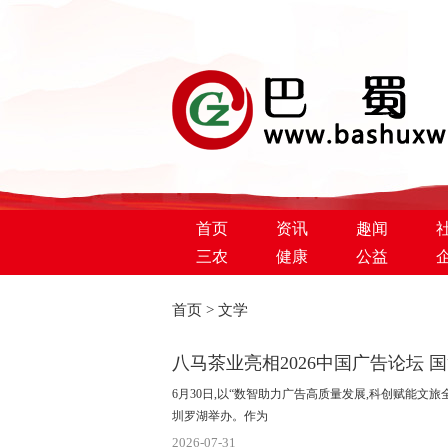
首页
资讯
趣闻
三农
健康
公益
首页
>
文学
巴蜀新闻网
八马茶业亮相2026中国广告论坛 
6月30日,以“数智助力广告高质量发展,科创赋能文旅
圳罗湖举办。作为
2026-07-31