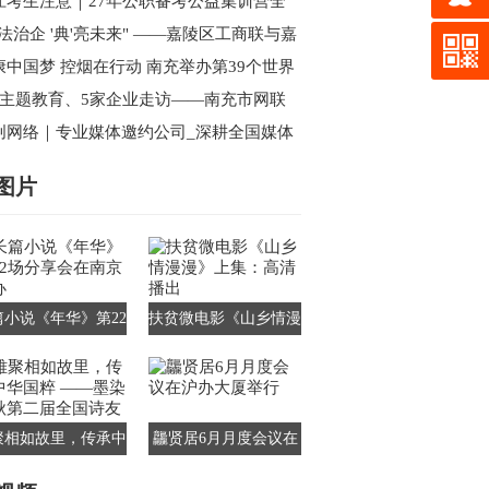
好评，性能全面超越海内外同类产品
江考生注意｜27年公职备考公益集训营全
开始报名
依法治企 '典'亮未来" ——嘉陵区工商联与嘉
区新联会联合举办民法典专题讲座
康中国梦 控烟在行动 南充举办第39个世界
烟日主题宣传暨健步行活动
次主题教育、5家企业走访——南充市网联
西充行的“思想”与“视野”双收获
创网络｜专业媒体邀约公司_深耕全国媒体
源_一站式活动传播解决方案
图片
篇小说《年华》第22
扶贫微电影《山乡情漫
分享会在南京举办
漫》上集：高清播出
聚相如故里，传承中
龘贤居6月月度会议在
国粹 ——墨染千秋
沪办大厦举行