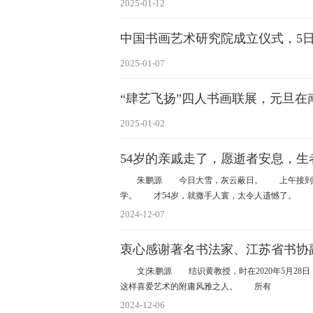
2025-01-12
中国书画艺术研究院成立仪式，5
2025-01-07
“肆艺飞扬”四人书画联展，元旦在
2025-01-02
54岁的亲戚走了，愿逝者安息，生
朱鹏源 今日大雪，灰云蔽日。 上午接到一
学。 才54岁，就撒手人寰，太令人遗憾了。
2024-12-07
衷心感谢著名书法家、江苏省书协
文|朱鹏源 结识黄教授，时在2020年5月28
这样喜爱艺术的附庸风雅之人。 所有
2024-12-06