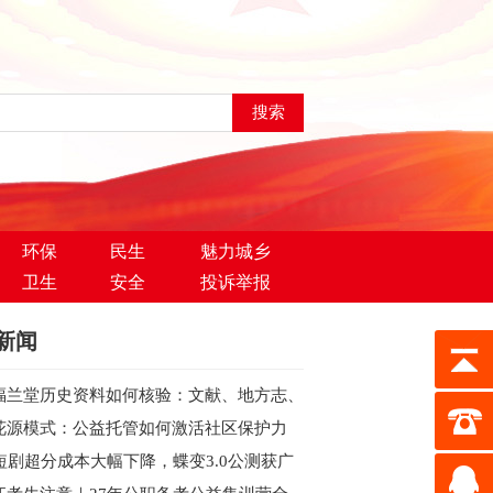
环保
民生
魅力城乡
卫生
安全
投诉举报
新闻
福兰堂历史资料如何核验：文献、地方志、
案与现代主体信息
花源模式：公益托管如何激活社区保护力
I短剧超分成本大幅下降，蝶变3.0公测获广