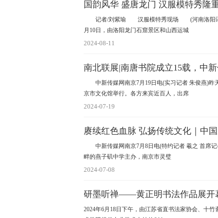
国韵风华 盛唐龙门 汉服模特秀隆
记者/刘紫瑜 汉服模特秀现场 (河南洛阳讯)为
月10日，由洛阳龙门石窟景区和山西运城
2024-08-11
南北联展|南唐书院成立15载，中
中新传媒网南京7月19日电(实习记者 朱俊燕)昨
京市文化馆举行。各方来宾近百人，出席
2024-07-19
赓续红色血脉 弘扬传统文化｜中国
中新传媒网南京7月8日电(特约记者 羲之 首席记者 文
畔的燕子矶中学主办，南京市灵璧
2024-07-08
研墨听禅——黄正明书法作品展开
2024年6月18日下午，由江苏省直书法家协会、