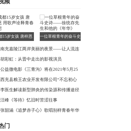
视频
第二届全国诗友会
都15岁女孩 唐梓恩
一位草根青年的奋斗史
歌声诠释青春梦想
诗——徐统存先生和他
南充嘉陵江两岸美丽的夜景——让人流连
的《年华》
忘返
胡彩虹：从晋中走出的影视演员
公益微电影《三青沟》将在2021年5月25
日南充万泰大酒店举行媒体见面会
西充县粮王农业开发有限公司“不忘初心
粮王农业在行动”
李医生解读新型肺炎的传染源和传播途径
第四版诊疗方案
汪峰《等待》忆旧时苦涩往事
张韶涵《追梦赤子心》歌唱别样青春年华
热门