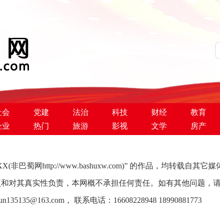
社会
党建
法治
科技
财经
教育
企业
热门
旅游
影视
文学
房产
非巴蜀网http://www.bashuxw.com)” 的作品，均转载
和对其真实性负责，本网概不承担任何责任。如有其他问题，请
ujun135135@163.com， 联系电话：16608228948 18990881773