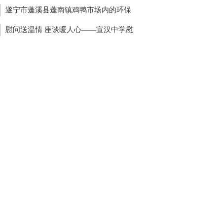
食管内竟还有一颗3厘米钉子
遂宁市蓬溪县蓬南镇鸡鸭市场内的环保
象 镇政府无人管
慰问送温情 座谈暖人心——宣汉中学慰
住蓉退休教职工