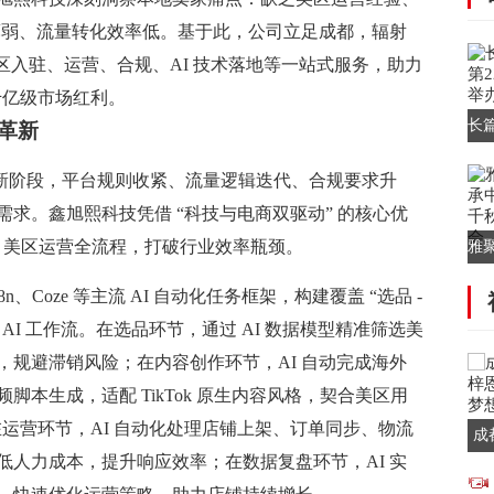
控薄弱、流量转化效率低。基于此，公司立足成都，辐射
美区入驻、运营、合规、AI 技术落地等一站式服务，助力
区千亿级市场红利。
长
营革新
场
值竞争” 新阶段，平台规则收紧、流量逻辑迭代、合规要求升
求。鑫旭熙科技凭借 “科技与电商双驱动” 的核心优
TK 美区运营全流程，打破行业效率瓶颈。
雅
华
n、Coze 等主流 AI 自动化任务框架，构建覆盖 “选品 -
全链路 AI 工作流。在选品环节，通过 AI 数据模型精准筛选美
，规避滞销风险；在内容创作环节，AI 自动完成海外
本生成，适配 TikTok 原生内容风格，契合美区用
在运营环节，AI 自动化处理店铺上架、订单同步、物流
成
低人力成本，提升响应效率；在数据复盘环节，AI 实
用