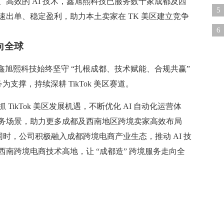
高效的 AI 技术，鑫旭熙科技已服务数十家成都及西
现
5
出单、稳定盈利，助力本土卖家在 TK 美区建立竞争
乱
6
向全球
问
，鑫旭熙科技始终坚守 “扎根成都、技术赋能、合规共赢”
为支撑，持续深耕 TikTok 美区赛道。
ikTok 美区发展机遇，不断优化 AI 自动化运营体
务场景，助力更多成都及西南地区跨境卖家高效布局
同时，公司积极融入成都跨境电商产业生态，推动 AI 技
南跨境电商技术高地，让 “成都造” 跨境服务走向全