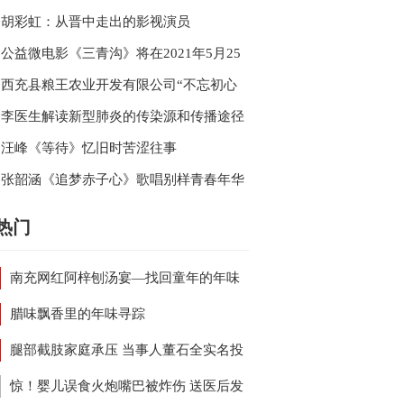
的《年华》
忘返
胡彩虹：从晋中走出的影视演员
公益微电影《三青沟》将在2021年5月25
日南充万泰大酒店举行媒体见面会
西充县粮王农业开发有限公司“不忘初心
粮王农业在行动”
李医生解读新型肺炎的传染源和传播途径
第四版诊疗方案
汪峰《等待》忆旧时苦涩往事
张韶涵《追梦赤子心》歌唱别样青春年华
热门
南充网红阿梓刨汤宴—找回童年的年味
腊味飘香里的年味寻踪
腿部截肢家庭承压 当事人董石全实名投
派出所事故处理涉嫌违规
惊！婴儿误食火炮嘴巴被炸伤 送医后发