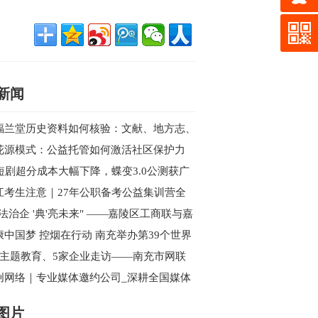
新闻
福兰堂历史资料如何核验：文献、地方志、
案与现代主体信息
花源模式：公益托管如何激活社区保护力
I短剧超分成本大幅下降，蝶变3.0公测获广
好评，性能全面超越海内外同类产品
江考生注意｜27年公职备考公益集训营全
开始报名
依法治企 '典'亮未来" ——嘉陵区工商联与嘉
区新联会联合举办民法典专题讲座
康中国梦 控烟在行动 南充举办第39个世界
烟日主题宣传暨健步行活动
次主题教育、5家企业走访——南充市网联
西充行的“思想”与“视野”双收获
创网络｜专业媒体邀约公司_深耕全国媒体
源_一站式活动传播解决方案
图片