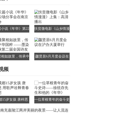
篇小说《年华》第22
扶贫微电影《山乡情漫
分享会在南京举办
漫》上集：高清播出
聚相如故里，传承中
龘贤居6月月度会议在
国粹 ——墨染千秋
沪办大厦举行
视频
第二届全国诗友会
都15岁女孩 唐梓恩
一位草根青年的奋斗史
歌声诠释青春梦想
诗——徐统存先生和他
南充嘉陵江两岸美丽的夜景——让人流连