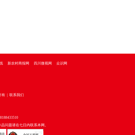
线
新农村商报网
四川微视网
众识网
所有
|
联系我们
433510
作品问题请在七日内联系本网。