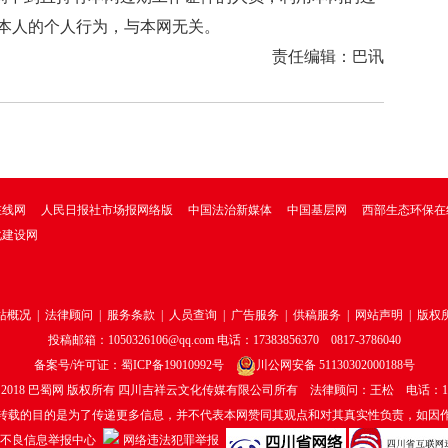
本人的个人行为，与本网无关。
责任编辑：巴讯
在线网
人民日报社市场报网络版
中国法治新媒体
中国基层网
西部生态环保在
化建设网
站概况
|
法律顾问
|
服务条款
|
人员查询
|
广告服务
|
供稿服务
|
网站声明
|
版权
投稿邮箱：1050326106@qq.com 电话：17383856370 0817-3786040
备案号/许可证：
蜀ICP备19010992号
川公网安备 51130302000188号
 2018
巴蜀网
版权所有 四川吉祥云文化传媒有限公司所有 法律顾问：王松 电话：18188
转载的目的是为了传递更多信息，并不代表本网赞同其观点和对其真实性负责，如因