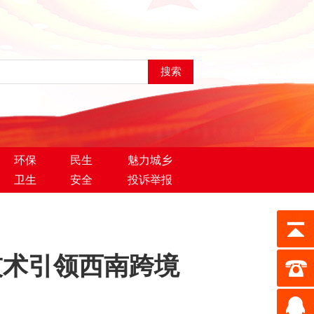
环保
民生
魅力城乡
卫生
安全
投诉举报
 技术引领西南跨境