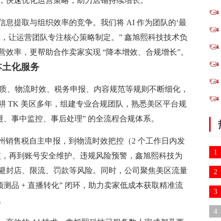
，快速优化运营策略，助力店铺持续增长。
是信息提取与组织效率的竞争。我们将 AI 作为团队的‘最
，让运营团队专注核心策略制定。” 鑫旭熙科技技术负
效率，更帮助合作卖家实现 “降本增效、合规增长”。
本土化服务
入驻资质、物流时效、税务申报、内容规范等规则不断细化，
 TK 美区多年，组建专业合规团队，熟悉美区平台规
避、事中监控、事后处理” 的全流程合规体系。
、州销售税自主申报，到物流时效把控（2 个工作日内发
1
审核，再到账号安全维护、违规风险预警，鑫旭熙科技为
避封店、限流、罚款等风险。同时，公司聚焦美区流量
2
测品 + 直播转化” 闭环，助力卖家低成本获取精准流
3
。
诉
4