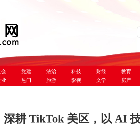
社会
党建
法治
科技
财经
教育
企业
热门
旅游
影视
文学
房产
耕 TikTok 美区，以 AI