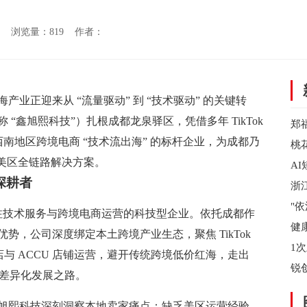
：网络 浏览量：
819 作者：
业正迎来从 “流量驱动” 到 “技术驱动” 的关键转
“鑫旭熙科技”）扎根成都龙泉驿区，凭借多年 TikTok
郑
西南地区跨境电商 “技术流出海” 的标杆企业，为成都乃
档
桃
 美区全链路解决方案。
A
深耕者
泛
浙
省
"
家专注技术服务与跨境电商运营的科技型企业。依托成都作
陵
健
势，公司深度绑定本土跨境产业生态，聚焦 TikTok
无
1
店与 ACCU 店铺运营，避开传统跨境低价红海，走出
会
锐
的差异化发展之路。
资
旭熙科技深刻洞察本地卖家痛点：缺乏美区运营经验、