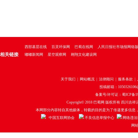
西部基层在线
百灵环保网
巴蜀在线网
人民日报社市场报网络
相关链接
嘟嘟新闻网
星空观察网
翱翔文化建设网
关于我们
|
网站概况
|
法律顾问
|
服务条款
|
投稿邮箱：1050326106@q
备案号/许可证：
蜀ICP备19
Copyright© 2018
巴蜀网
版权所有 四川吉祥云
本网部分内容转自其他媒体，转载的目的是为了传递更多信息