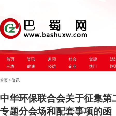
首页
资讯
趣闻
社会
党建
法
三农
健康
公益
企业
热门
旅
首页
>
资讯
巴蜀新闻网
中华环保联合会关于征集第
专题分会场和配套事项的函