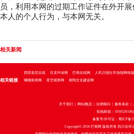
员，利用本网的过期工作证件在外开展
本人的个人行为，与本网无关。
相关新闻
西部基层在线
百灵环保网
巴蜀在线网
人民日报社市场报网络
相关链接
嘟嘟新闻网
星空观察网
翱翔文化建设网
关于我们
|
网站概况
|
法律顾问
|
服务条款
|
投稿邮箱：1050326106@q
备案号/许可证：
蜀ICP备19
Copyright© 2018
巴蜀网
版权所有 四川吉祥云