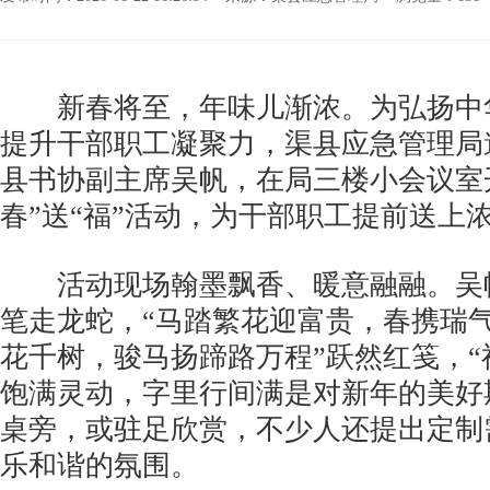
新春将至，年味儿渐浓。为弘扬中
提升干部职工凝聚力，渠县应急管理局
县书协副主席吴帆，在局三楼小会议室开
春”送“福”活动，为干部职工提前送上
活动现场翰墨飘香、暖意融融。吴
笔走龙蛇，“马踏繁花迎富贵，春携瑞气
花千树，骏马扬蹄路万程”跃然红笺，“福
饱满灵动，字里行间满是对新年的美好
桌旁，或驻足欣赏，不少人还提出定制
乐和谐的氛围。