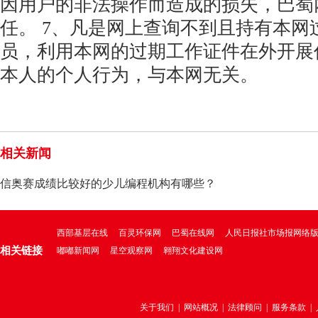
因用户的非法操作而造成的损失，巴蜀
任。 7、凡是网上查询不到且持有本网
员，利用本网的过期工作证件在外开展
本人的个人行为，与本网无关。
相关新闻
信奥赛成绩比较好的少儿编程机构有哪些？
2026年成绩导向评测
西部基层在线
百灵环保网
巴蜀在线网
人民日报社市场报网络
相关链接
嘟嘟新闻网
星空观察网
翱翔文化建设网
关于我们
|
网站概况
|
法律顾问
|
服务条款
|