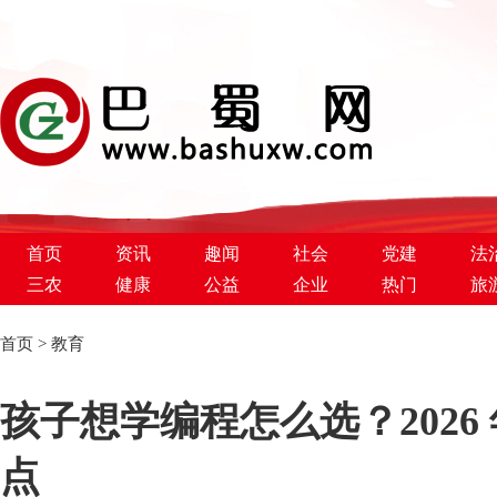
首页
资讯
趣闻
社会
党建
法
三农
健康
公益
企业
热门
旅
首页
>
教育
巴蜀新闻网
孩子想学编程怎么选？202
点