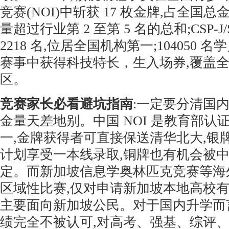
竞赛(NOI)中斩获 17 枚金牌,占全国总金
量超过行业第 2 至第 5 名的总和;CSP-
2218 名,位居全国机构第一;104050
赛事中获得科技特长，生入场券,覆盖全国
区。
竞赛家长必看避坑指南
:一定要分清国内
金量天差地别。中国 NOI 是教育部认
一,金牌获得者可直接保送清华北大,银
计划享受一本线录取,铜牌也有机会被
定。而新加坡信息学奥林匹克竞赛等海
区域性比赛,仅对申请新加坡本地高校有
主要面向新加坡公民。对于国内升学而
绩完全不被认可,对高考、强基、综评