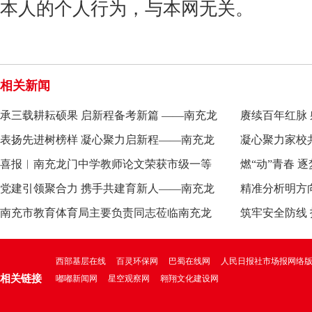
本人的个人行为，与本网无关。
相关新闻
承三载耕耘硕果 启新程备考新篇 ——南充龙
赓续百年红脉
门中学召开2026
表扬先进树榜样 凝心聚力启新程——南充龙
学召开2026年
凝心聚力家校
门中学召开2026
喜报︱南充龙门中学教师论文荣获市级一等
充龙门中学召
燃“动”青春 
奖
党建引领聚合力 携手共建育新人——南充龙
届球类运动会
精准分析明方
门中学与南充市
南充市教育体育局主要负责同志莅临南充龙
门中学召开初2
筑牢安全防线
门中学检查指导工
学举办反诈、
西部基层在线
百灵环保网
巴蜀在线网
人民日报社市场报网络
相关链接
嘟嘟新闻网
星空观察网
翱翔文化建设网