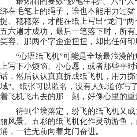
最热闹的要数“妙笔生花”。六个人
绑在毛笔上的绳子，谁也不能用力过猛
提、稳稳落，才能在纸上写出“龙门”
五六遍才成功，最后一笔落下时，所有
笑容。那两个字歪歪扭扭，却比任何印
“心语纸飞机”可能是全场最浪漫的
上写下小烦恼、小心愿，或者那些平时
话，然后认认真真折成纸飞机，用力掷
域”。纸张可以匿名，没有人知道你写
着飞机飞出去的那一刻，好像心里的重
待到尘埃落定，纷飞的纸飞机又成
丽风景。五彩的纸飞机化作灵动游鱼，
涌，一往无前向着龙门奋进。