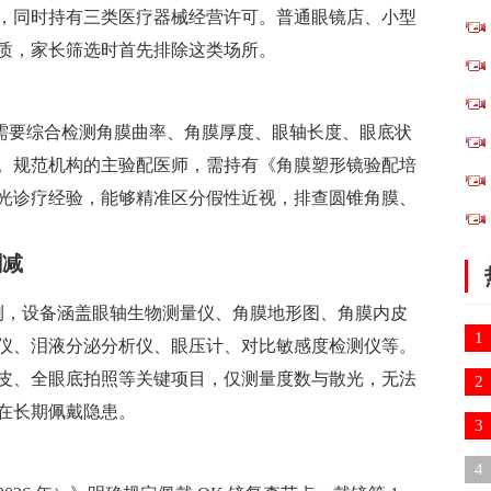
，同时持有三类医疗器械经营许可。普通眼镜店、小型
质，家长筛选时首先排除这类场所。
，需要综合检测角膜曲率、角膜厚度、眼轴长度、眼底状
。规范机构的主验配医师，需持有《角膜塑形镜验配培
视光诊疗经验，能够精准区分假性近视，排查圆锥角膜、
删减
部检测，设备涵盖眼轴生物测量仪、角膜地形图、角膜内皮
1
仪、泪液分泌分析仪、眼压计、对比敏感度检测仪等。
皮、全眼底拍照等关键项目，仅测量度数与散光，无法
2
在长期佩戴隐患。
3
诉
4