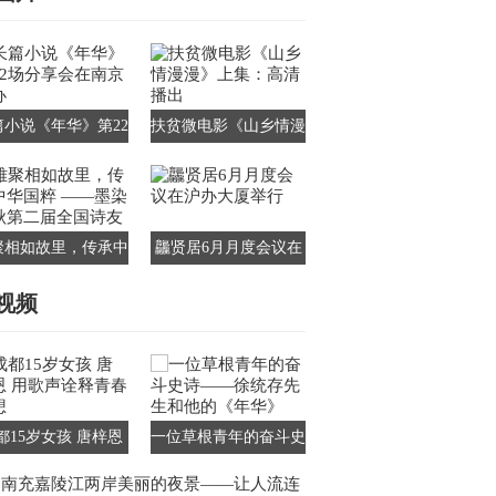
篇小说《年华》第22
扶贫微电影《山乡情漫
分享会在南京举办
漫》上集：高清播出
聚相如故里，传承中
龘贤居6月月度会议在
国粹 ——墨染千秋
沪办大厦举行
视频
第二届全国诗友会
都15岁女孩 唐梓恩
一位草根青年的奋斗史
歌声诠释青春梦想
诗——徐统存先生和他
南充嘉陵江两岸美丽的夜景——让人流连