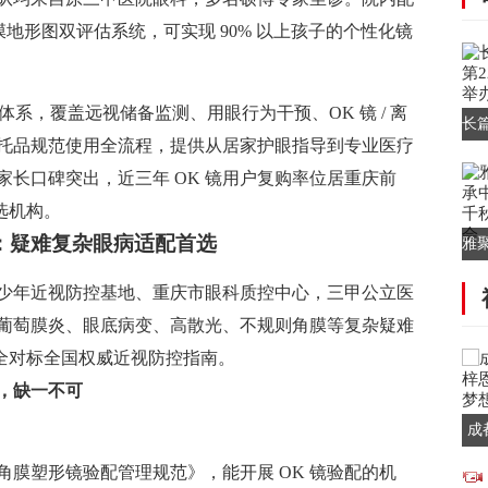
量仪、角膜地形图双评估系统，可实现 90% 以上孩子的个性化镜
0 体系，覆盖远视储备监测、用眼行为干预、OK 镜 / 离
长
托品规范使用全流程，提供从居家护眼指导到专业医疗
场
长口碑突出，近三年 OK 镜用户复购率位居重庆前
选机构。
：疑难复杂眼病适配首选
雅
华
少年近视防控基地、重庆市眼科质控中心，三甲公立医
葡萄膜炎、眼底病变、高散光、不规则角膜等复杂疑难
完全对标全国权威近视防控指南。
准，缺一不可
成
用
膜塑形镜验配管理规范》，能开展 OK 镜验配的机