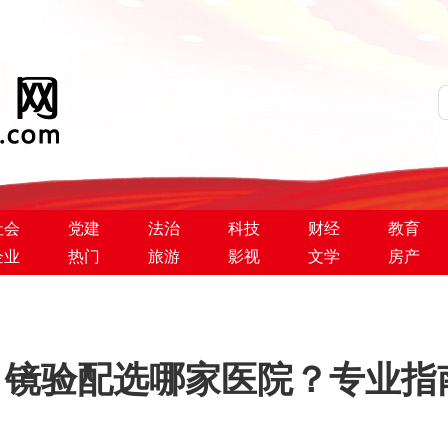
社会
党建
法治
科技
财经
教育
企业
热门
旅游
影视
文学
房产
 镜验配选哪家医院？专业指