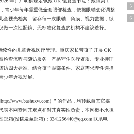
26 年）》明确规定佩戴 OK 镜复查节点：戴镜第 1
现
5
、全年，青少年每年需重做全套眼部检查，依据眼轴变化调整
乱
6
儿童视光档案，留存每一次眼轴、角膜、视力数据，纵
仅做一次性配镜、无标准化复查的机构不建议选择。
问
持续性的儿童近视医疗管理。重庆家长带孩子开展 OK
察检查流程与随访服务，严格守住医疗资质、专业持证
随访四大标准。结合孩子眼部条件、家庭需求理性选择
青少年近视发展。
://www.bashuxw.com）" 的作品，均转载自其它媒
代表本网赞同其观点和对其真实性负责，本网概不承担
投稿发至邮箱)：3341256440@qq.com 联系电