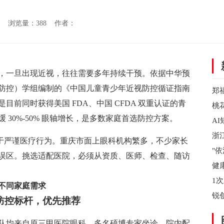
：网络 浏览量：
388 作者：
，一旦出现近视，往往需要多年持续干预。依据中华预
防控）学组编制的《中国儿童青少年近视防控循证指南
郑
）是目前同时获得美国 FDA、中国 CFDA 双重认证的青
档
桃
30%-50% 眼轴增长，是多数家庭首选防控方案。
A
泛
浙
属于严谨医疗行为。重庆市面上眼科机构繁多，不少家长
省
"
误区。挑选适配医院，必须从资质、医师、检查、随访
陵
健
无
1
不同家庭需求
会
锐
防控标杆，优先推荐
资
队均来自原三甲医院眼科，多名硕博专家坐诊。院内配