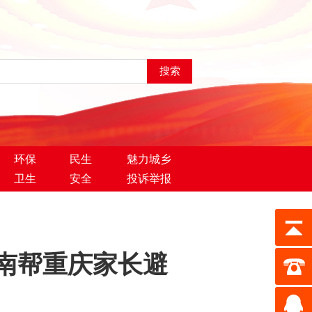
环保
民生
魅力城乡
卫生
安全
投诉举报
南帮重庆家长避