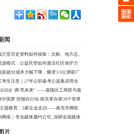
新闻
福兰堂历史资料如何核验：文献、地方志、
案与现代主体信息
花源模式：公益托管如何激活社区保护力
I短剧超分成本大幅下降，蝶变3.0公测获广
好评，性能全面超越海内外同类产品
江考生注意｜27年公职备考公益集训营全
开始报名
依法治企 '典'亮未来" ——嘉陵区工商联与嘉
区新联会联合举办民法典专题讲座
康中国梦 控烟在行动 南充举办第39个世界
烟日主题宣传暨健步行活动
次主题教育、5家企业走访——南充市网联
西充行的“思想”与“视野”双收获
创网络｜专业媒体邀约公司_深耕全国媒体
源_一站式活动传播解决方案
图片