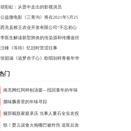
的《年华》
忘返
胡彩虹：从晋中走出的影视演员
公益微电影《三青沟》将在2021年5月25
日南充万泰大酒店举行媒体见面会
西充县粮王农业开发有限公司“不忘初心
粮王农业在行动”
李医生解读新型肺炎的传染源和传播途径
第四版诊疗方案
汪峰《等待》忆旧时苦涩往事
张韶涵《追梦赤子心》歌唱别样青春年华
热门
南充网红阿梓刨汤宴—找回童年的年味
腊味飘香里的年味寻踪
腿部截肢家庭承压 当事人董石全实名投
派出所事故处理涉嫌违规
惊！婴儿误食火炮嘴巴被炸伤 送医后发