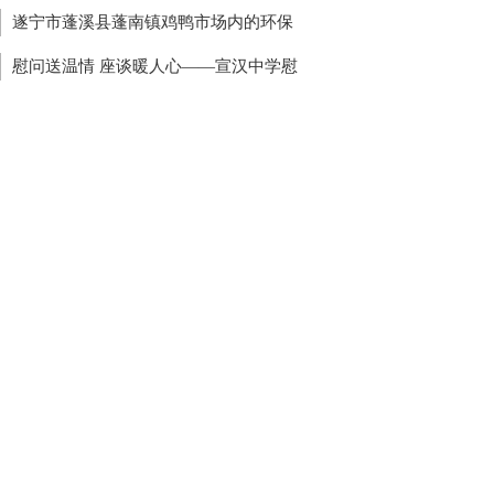
食管内竟还有一颗3厘米钉子
遂宁市蓬溪县蓬南镇鸡鸭市场内的环保
象 镇政府无人管
慰问送温情 座谈暖人心——宣汉中学慰
住蓉退休教职工