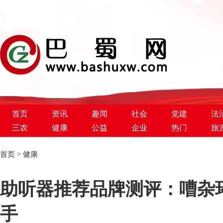
首页
资讯
趣闻
社会
党建
法
三农
健康
公益
企业
热门
旅
首页
>
健康
巴蜀新闻网
助听器推荐品牌测评：嘈杂
手