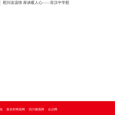
象 镇政府无人管
慰问送温情 座谈暖人心——宣汉中学慰
住蓉退休教职工
线
新农村商报网
四川微视网
众识网