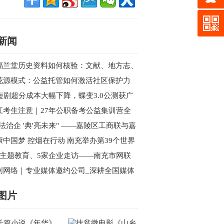
新闻
福兰堂历史资料如何核验：文献、地方志、
案与现代主体信息
花源模式：公益托管如何激活社区保护力
I短剧超分成本大幅下降，蝶变3.0公测获广
好评，性能全面超越海内外同类产品
江考生注意｜27年公职备考公益集训营全
开始报名
依法治企 '典'亮未来" ——嘉陵区工商联与嘉
区新联会联合举办民法典专题讲座
康中国梦 控烟在行动 南充举办第39个世界
烟日主题宣传暨健步行活动
次主题教育、5家企业走访——南充市网联
西充行的“思想”与“视野”双收获
创网络｜专业媒体邀约公司_深耕全国媒体
源_一站式活动传播解决方案
图片