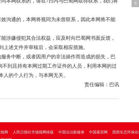
要同本网联系的，请在7日内与巴蜀网取得联系，我们将
乱
6
问
有效沟通的，本网将视同为未曾联系，因此本网将不能
可能涉嫌侵犯其合法权益，应及时向巴蜀网书面反馈，
到上述文件并审核后，会采取相应措施。
的服务中断，或者因用户的非法操作而造成的损失，巴
查询不到且持有本网过期工作证件的人员，利用本网的过
本人的个人行为，与本网无关。
责任编辑：巴讯
在线网
人民日报社市场报网络版
中国法治新媒体
中国基层网
西部生态环保在