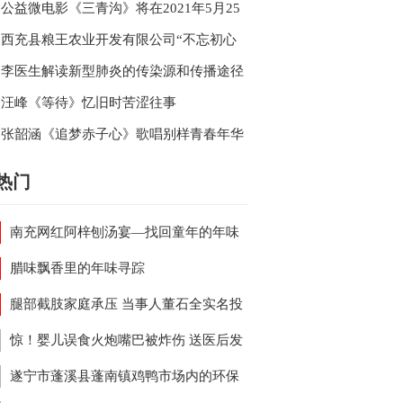
公益微电影《三青沟》将在2021年5月25
日南充万泰大酒店举行媒体见面会
西充县粮王农业开发有限公司“不忘初心
粮王农业在行动”
李医生解读新型肺炎的传染源和传播途径
第四版诊疗方案
汪峰《等待》忆旧时苦涩往事
张韶涵《追梦赤子心》歌唱别样青春年华
热门
南充网红阿梓刨汤宴—找回童年的年味
腊味飘香里的年味寻踪
腿部截肢家庭承压 当事人董石全实名投
派出所事故处理涉嫌违规
惊！婴儿误食火炮嘴巴被炸伤 送医后发
食管内竟还有一颗3厘米钉子
遂宁市蓬溪县蓬南镇鸡鸭市场内的环保