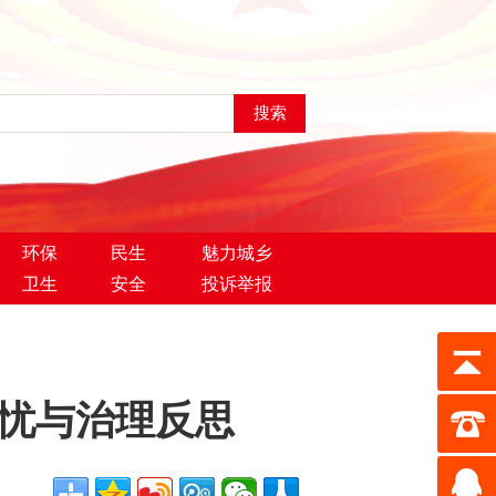
环保
民生
魅力城乡
卫生
安全
投诉举报
隐忧与治理反思