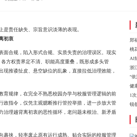
上是责任缺失、宗旨意识淡薄的表现。
离初衷
郑
档
桃
表面合规，陷入形式合规、实质失责的治理误区。现实
A
管，各方权责界定不清、职能高度重叠，既形成多头管
泛
浙
出现推诿扯皮、悬空缺位的乱象，直接拉低治理效能，
省
"
陵
健
教育规律，在完全不熟悉校园办学与校服管理逻辑的前
无
1
行政指令，仅凭主观臆断推行管控举措，进一步放大管
会
锐
力治理越背离初衷的恶性循环，老问题未根治、新矛盾
资
向裹挟，轻率废止原有运行成熟、贴合实际的校服管理