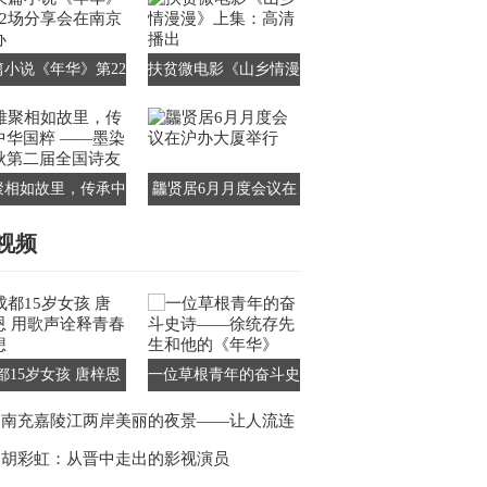
篇小说《年华》第22
扶贫微电影《山乡情漫
分享会在南京举办
漫》上集：高清播出
聚相如故里，传承中
龘贤居6月月度会议在
国粹 ——墨染千秋
沪办大厦举行
视频
第二届全国诗友会
都15岁女孩 唐梓恩
一位草根青年的奋斗史
歌声诠释青春梦想
诗——徐统存先生和他
南充嘉陵江两岸美丽的夜景——让人流连
的《年华》
忘返
胡彩虹：从晋中走出的影视演员