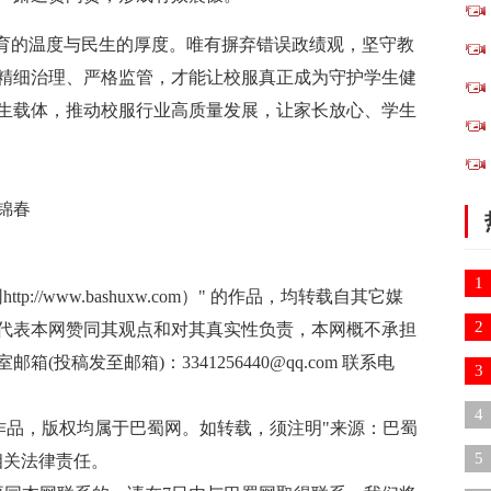
教育的温度与民生的厚度。唯有摒弃错误政绩观，坚守教
精细治理、严格监管，才能让校服真正成为守护学生健
生载体，推动校服行业高质量发展，让家长放心、学生
锦春
1
://www.bashuxw.com）" 的作品，均转载自其它媒
2
代表本网赞同其观点和对其真实性负责，本网概不承担
投稿发至邮箱)：3341256440@qq.com 联系电
3
诉
4
有作品，版权均属于巴蜀网。如转载，须注明"来源：巴蜀
现
5
相关法律责任。