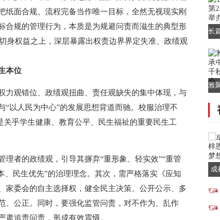
把纸面合规、流程完备当作唯一目标，全然无视现实刚
标合规的管理行为，本质是为规避问责而滋生的典型形
长
生切身权益之上，深层暴露出权责边界界定失准、政绩观
场
生本位
雅
权力观错位、政绩观扭曲、责任观缺失的集中体现，与
华
与“以人民为中心”的发展思想背道而驰。校服治理不
而是关乎学生健康、教育公平、民生福祉的重要民生工
管理者的政绩观，引导其摒弃“重形象、轻实效”“重管
成
为本、民生优先”的治理理念。其次，需严格落实《应知
用
、家委会的自主选择权，健全民主决策、公开公示、多
范、公正。同时，要强化监管问责，对不作为、乱作
严肃追责问责，形成有效震慑。