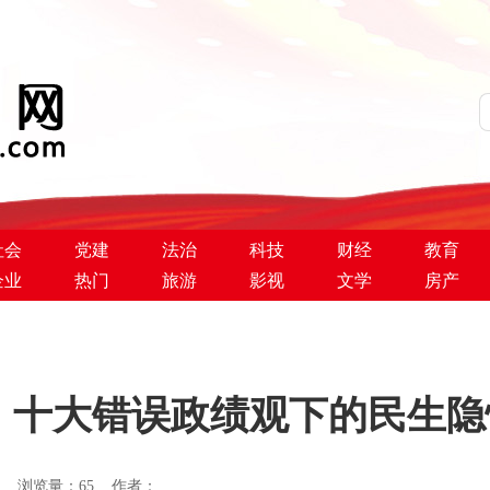
社会
党建
法治
科技
财经
教育
企业
热门
旅游
影视
文学
房产
”：十大错误政绩观下的民生
：网络 浏览量：
65 作者：