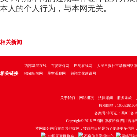
本人的个人行为，与本网无关。
相关新闻
西部基层在线
百灵环保网
巴蜀在线网
人民日报社市场报网络
相关链接
嘟嘟新闻网
星空观察网
翱翔文化建设网
关于我们
|
网站概况
|
法律顾问
|
服务条款
|
投稿邮箱：1050326106@q
备案号/许可证：
蜀ICP备19
Copyright© 2018
巴蜀网
版权所有 四川吉祥云
本网部分内容转自其他媒体，转载的目的是为了传递更多信息