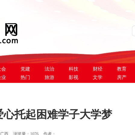
社会
党建
法治
科技
财经
教育
企业
热门
旅游
影视
文学
房产
爱心托起困难学子大学梦
：今日广西 浏览量：
1076 作者：