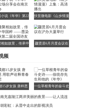
篇小说《年华》第22
扶贫微电影《山乡情漫
分享会在南京举办
漫》上集：高清播出
聚相如故里，传承中
龘贤居6月月度会议在
国粹 ——墨染千秋
沪办大厦举行
视频
第二届全国诗友会
都15岁女孩 唐梓恩
一位草根青年的奋斗史
歌声诠释青春梦想
诗——徐统存先生和他
南充嘉陵江两岸美丽的夜景——让人流连
的《年华》
忘返
胡彩虹：从晋中走出的影视演员