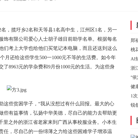
，揽圩乡2名和天等县1名高中生，江州区1名，另一
服饰有限公司爱心人士胡子雄目前助学名单。根据每名
郑
他们考上大学也给他们买笔记本电脑，而且还送到这么
档
桃
月还给这些学生500一1000元不等的生活费。如今年
A
8963元的学杂费和9月份1000元的生活。为这些身
泛
浙
省
"
陵
健
无
1
这些贫困学子，“我从没想过有什么回报。最大的心
会
锐
做些有益事情，弘扬中华美德，尽自己的能力去帮助更
资
从千里之外的浙江省老家来到广西从事校服业务。小本生
责任，尽自己的一份绵薄之力给这些困难学子增添温