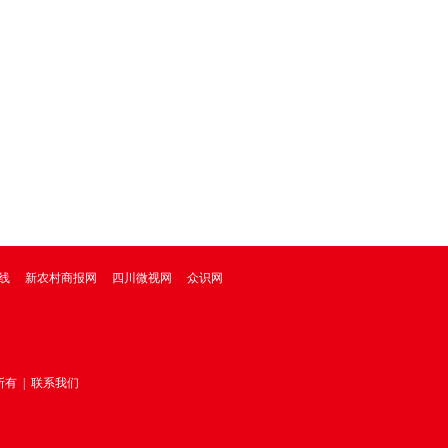
线
新农村商报网
四川微视网
众识网
所有
|
联系我们