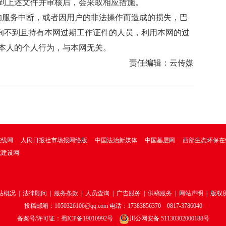
到上述文件并审核后，会采取相应措施。
的服务中断，或者因用户的非法操作而造成的损失，巴
查询不到且持有本网过期工作证件的人员，利用本网的过
本人的个人行为，与本网无关。
责任编辑：云传媒
在线网
人民日报社市场报网络版
中国法治新媒体
中国基层网
西部生态环保在
化建设网
站概况
|
法律顾问
|
服务条款
|
人员查询
|
广告服务
|
供稿服务
|
网站声明
|
版权
投稿邮箱：1050326106@qq.com 电话：17383856370 0817-3786040
备案号/许可证：
蜀ICP备19010992号
川公网安备 51130302000188号