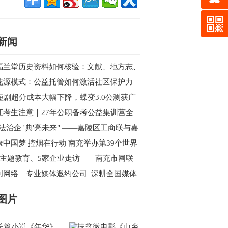
新闻
福兰堂历史资料如何核验：文献、地方志、
案与现代主体信息
花源模式：公益托管如何激活社区保护力
I短剧超分成本大幅下降，蝶变3.0公测获广
好评，性能全面超越海内外同类产品
江考生注意｜27年公职备考公益集训营全
开始报名
依法治企 '典'亮未来" ——嘉陵区工商联与嘉
区新联会联合举办民法典专题讲座
康中国梦 控烟在行动 南充举办第39个世界
烟日主题宣传暨健步行活动
次主题教育、5家企业走访——南充市网联
西充行的“思想”与“视野”双收获
创网络｜专业媒体邀约公司_深耕全国媒体
源_一站式活动传播解决方案
图片