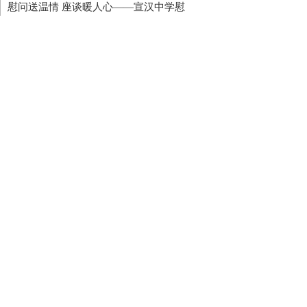
象 镇政府无人管
慰问送温情 座谈暖人心——宣汉中学慰
住蓉退休教职工