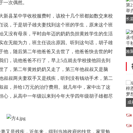
于一次偶然。
在大新县某中学收校服费时，该校十几个班都如数交来校
长
任说，于是胡子雄夫妻找到这个班的学生，原来这个班
场
始又没有母亲，平时由年迈的奶奶负担黄姓学生的生活
实在无能为力，班主任说出原因。听到这句话，胡子雄
于他，随后第二年他爸爸又去世了，他爸爸快去世的时
雅
我们，说他爸爸不行了，早上5点就去学校接他回去到
华
世了，第二年黄姓奶奶又走了，第三年他叔叔又是脑
他叔叔两夫妻双手又是残疾，听到没有钱动手术，第二
叔叔，并给1万元的治疗费用。就几年中，家中出了这
担心，从高中一年级以来到今年大学四年级胡子雄都尽
成
用
妻又是残疾，近年来，得到当地政府的扶贫，家里勉