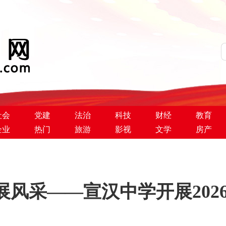
社会
党建
法治
科技
财经
教育
企业
热门
旅游
影视
文学
房产
展风采——宣汉中学开展202