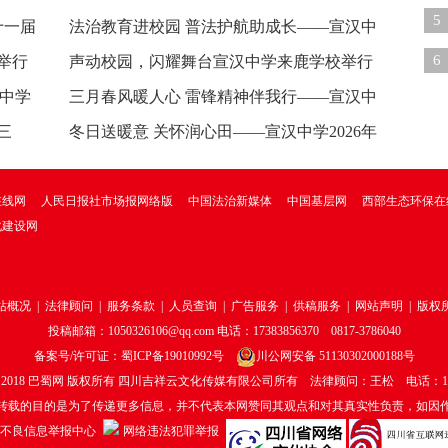
现
5
十一届
人礼仪式
法治教育进校园 普法护航助成长——宣汉中
乱
6
举行
学开展法治副校
声动校园，闪耀舞台宣汉中学来鹿学校举行
汉中学
2026年校园主持人大
三月春风暖人心 雷锋精神伴我行——宣汉中
问
三
学开展“普及分
冬日送暖意 关怀润心田——宣汉中学2026年
春节前夕开展走
在线网
人民日报社市场报网络版
中国法治新媒体
中国基层网
西部生态环保在
化建设网
站概况
|
法律顾问
|
服务条款
|
人员查询
|
广告服务
|
供稿服务
|
网站声明
|
版权
投稿邮箱：1050326106@qq.com 电话：17383856370 0817-3786040
备案号/许可证：
蜀ICP备19010992号
川公网安备 51130302000188号
 2018
巴蜀网
版权所有 四川吉祥云文化传媒有限公司所有 法律顾问：王松 电话：18188
转载的目的是为了传递更多信息，并不代表本网赞同其观点和对其真实性负责，如因