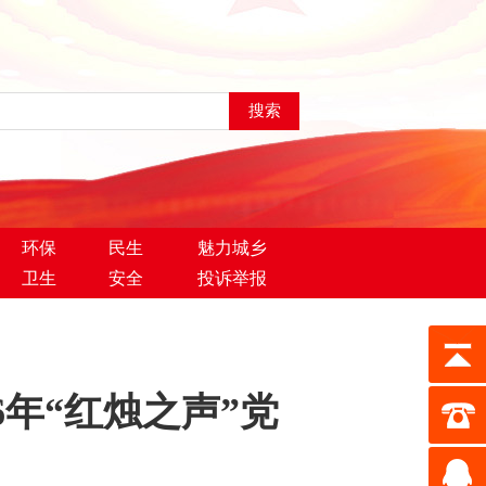
环保
民生
魅力城乡
卫生
安全
投诉举报
6年“红烛之声”党