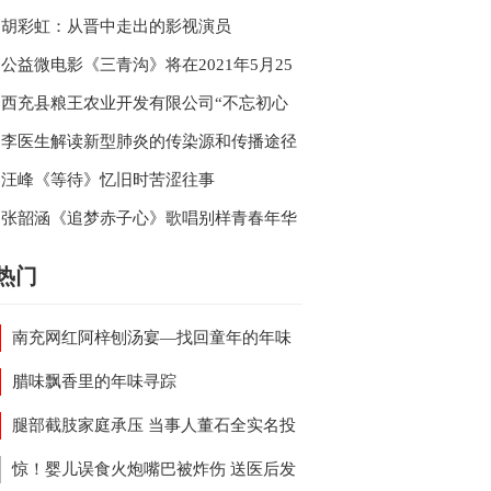
的《年华》
忘返
胡彩虹：从晋中走出的影视演员
公益微电影《三青沟》将在2021年5月25
日南充万泰大酒店举行媒体见面会
西充县粮王农业开发有限公司“不忘初心
粮王农业在行动”
李医生解读新型肺炎的传染源和传播途径
第四版诊疗方案
汪峰《等待》忆旧时苦涩往事
张韶涵《追梦赤子心》歌唱别样青春年华
热门
南充网红阿梓刨汤宴—找回童年的年味
腊味飘香里的年味寻踪
腿部截肢家庭承压 当事人董石全实名投
派出所事故处理涉嫌违规
惊！婴儿误食火炮嘴巴被炸伤 送医后发