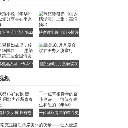
篇小说《年华》第22
扶贫微电影《山乡情漫
分享会在南京举办
漫》上集：高清播出
聚相如故里，传承中
龘贤居6月月度会议在
国粹 ——墨染千秋
沪办大厦举行
视频
第二届全国诗友会
都15岁女孩 唐梓恩
一位草根青年的奋斗史
歌声诠释青春梦想
诗——徐统存先生和他
南充嘉陵江两岸美丽的夜景——让人流连