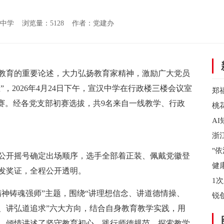
：宣汉中学 浏览量：
5128 作者：党建办
育的重要论述，大力弘扬教育家精神，激励广大党员
”，2026年4月24日下午，宣汉中学在行政楼三楼会议室
郑
课比赛。经各党支部初赛选拔，共9名来自一线教学、行政
档
桃
A
泛
浙
省
"
开摇号确定出场顺序，选手全部着正装、佩戴党徽登
陵
健
发奖证，全程公开透明。
无
1
铸魂强师”主题，围绕“讲理想信念、讲道德情操、
会
锐
、讲弘道追求”六大方向，结合自身教育教学实践，用
资
，倾情讲述了坚守教育初心、践行师德规范、探索教学