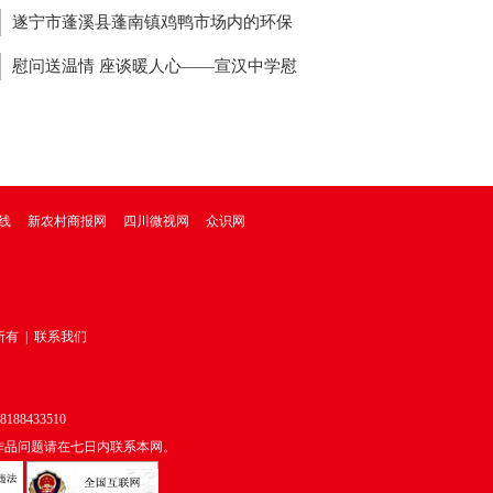
食管内竟还有一颗3厘米钉子
遂宁市蓬溪县蓬南镇鸡鸭市场内的环保
象 镇政府无人管
慰问送温情 座谈暖人心——宣汉中学慰
住蓉退休教职工
线
新农村商报网
四川微视网
众识网
所有
|
联系我们
433510
作品问题请在七日内联系本网。