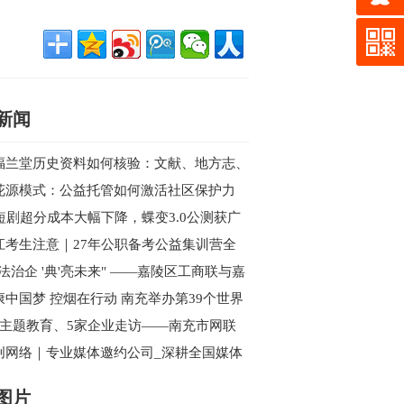
新闻
福兰堂历史资料如何核验：文献、地方志、
案与现代主体信息
花源模式：公益托管如何激活社区保护力
I短剧超分成本大幅下降，蝶变3.0公测获广
好评，性能全面超越海内外同类产品
江考生注意｜27年公职备考公益集训营全
开始报名
依法治企 '典'亮未来" ——嘉陵区工商联与嘉
区新联会联合举办民法典专题讲座
康中国梦 控烟在行动 南充举办第39个世界
烟日主题宣传暨健步行活动
次主题教育、5家企业走访——南充市网联
西充行的“思想”与“视野”双收获
创网络｜专业媒体邀约公司_深耕全国媒体
源_一站式活动传播解决方案
图片