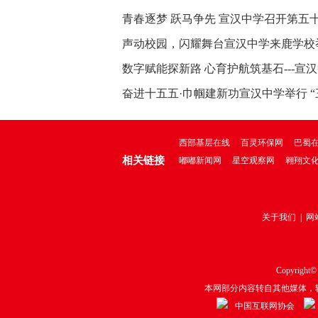
月系列安全教育活
青春逐梦 跃马争先 宣汉中学召开第五
体育大会
声动校园，闪耀舞台宣汉中学来鹿学校
2026年校园主持人大
数字赋能探新路 心育护航筑基石---宣
两项省级科研课
奋进十五五·巾帼建新功宣汉中学举行 “
八”国际劳动妇
西部基层在线
百灵环保网
巴蜀
相关链接
嘟嘟新闻网
星空观察网
翱翔文
关于我们
|
网
Copyright©
本网部分内容转自其他媒体，