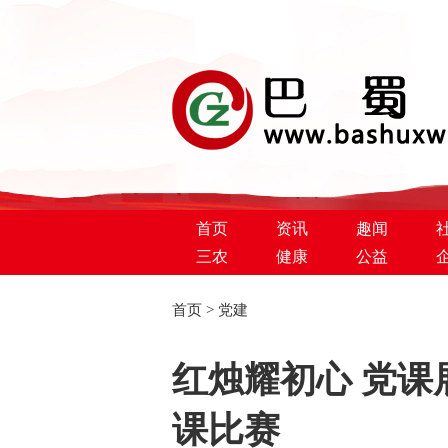
首页
资讯
趣闻
三农
健康
公益
首页
>
党建
巴蜀新闻网
红烛耀初心 党课
课比赛