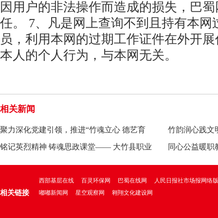
因用户的非法操作而造成的损失，巴蜀
任。 7、凡是网上查询不到且持有本网
员，利用本网的过期工作证件在外开展
本人的个人行为，与本网无关。
相关新闻
‌聚力深化党建引领，推进“竹魂立心 德艺育
竹韵润心践文
人”品牌建设—
铭记英烈精神 铸魂思政课堂—— 大竹县职业
县职业中学赴
同心公益暖职
中学思政教师开
职业中学开展
西部基层在线
百灵环保网
巴蜀在线网
人民日报社市场报网络
相关链接
嘟嘟新闻网
星空观察网
翱翔文化建设网