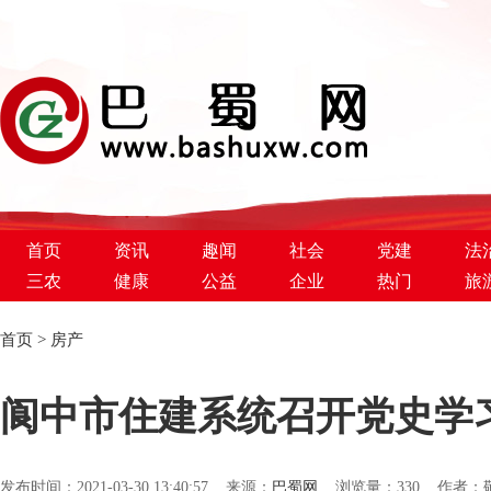
首页
资讯
趣闻
社会
党建
法
三农
健康
公益
企业
热门
旅
首页
>
房产
巴蜀新闻网
阆中市住建系统召开党史学
发布时间：2021-03-30 13:40:57 来源：
巴蜀网
浏览量：
330 作者：