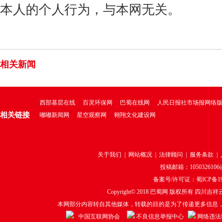
本人的个人行为，与本网无关。
相关新闻
西部基层在线
百灵环保网
巴蜀在线网
人民日报社市场报网络
相关链接
嘟嘟新闻网
星空观察网
翱翔文化建设网
关于我们
|
网站概况
|
法律顾问
|
服务条款
|
投稿邮箱：1050326106@q
备案号/许可证：
蜀ICP备19
Copyright© 2018
巴蜀网
版权所有 四川吉祥云
本网部分内容转自其他媒体，转载的目的是为了传递更多信息