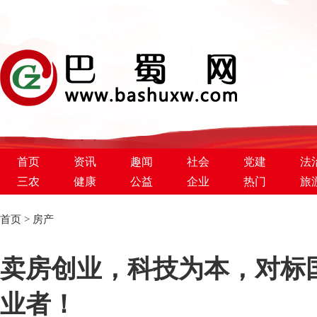
首页
资讯
趣闻
社会
党建
法
三农
健康
公益
企业
热门
旅
首页
>
房产
巴蜀新闻网
卖房创业，科技为本，对标
业者！