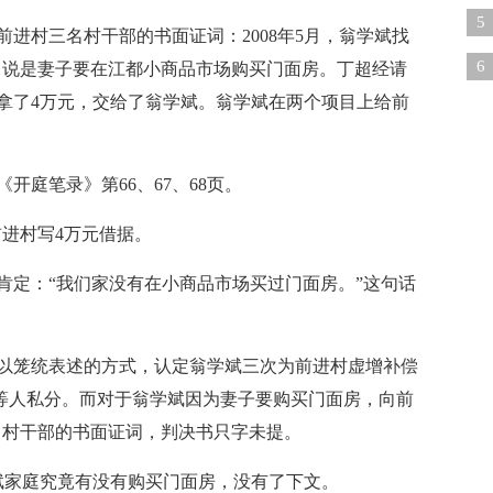
现
5
前进村三名村干部的书面证词：2008年5月，翁学斌找
乱
6
元，说是妻子要在江都小商品市场购买门面房。丁超经请
拿了4万元，交给了翁学斌。翁学斌在两个项目上给前
问
开庭笔录》第66、67、68页。
前进村写4万元借据。
肯定：“我们家没有在小商品市场买过门面房。”这句话
页只是以笼统表述的方式，认定翁学斌三次为前进村虚增补偿
涛等人私分。而对于翁学斌因为妻子要购买门面房，向前
名村干部的书面证词，判决书只字未提。
学斌家庭究竟有没有购买门面房，没有了下文。