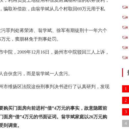
伙，利用负责土地征用补偿及附属物补偿的职务便利，
，骗取补偿款，由翁学斌从几个村取回69万元用于私
院以贪污罪判处蒋荣涛、翁学斌、徐军有期徒刑十一年六个
5万元，窦朋林免于刑事处罚。
中院，2009年12月16日，扬州市中院驳回三人上诉，
人合伙贪污，而是翁学斌一人贪污。
州市维扬区法院这份刑事判决书进行了认真研判，发现
1
2
要购买门面房向前进村“借”4万元的事实，故意隐匿前
3
面房“借”4万元的书面证词。翁学斌家庭以26万元购
诉
4
受到调查。