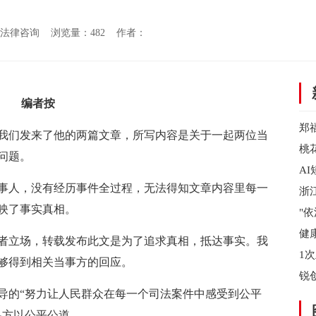
源：源雯法律咨询 浏览量：
482 作者：
编者按
郑
我们发来了他的两篇文章，所写内容是关于一起两位当
档
桃
问题。
A
事人，没有经历事件全过程，无法得知文章内容里每一
泛
浙
映了事实真相。
省
"
陵
健
者立场，转载发布此文是为了追求真相，抵达事实。我
无
1
够得到相关当事方的回应。
会
锐
导的“努力让人民群众在每一个司法案件中感受到公平
资
各方以公平公道。