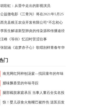
的《年华》
忘返
胡彩虹：从晋中走出的影视演员
公益微电影《三青沟》将在2021年5月25
日南充万泰大酒店举行媒体见面会
西充县粮王农业开发有限公司“不忘初心
粮王农业在行动”
李医生解读新型肺炎的传染源和传播途径
第四版诊疗方案
汪峰《等待》忆旧时苦涩往事
张韶涵《追梦赤子心》歌唱别样青春年华
热门
南充网红阿梓刨汤宴—找回童年的年味
腊味飘香里的年味寻踪
腿部截肢家庭承压 当事人董石全实名投
派出所事故处理涉嫌违规
惊！婴儿误食火炮嘴巴被炸伤 送医后发