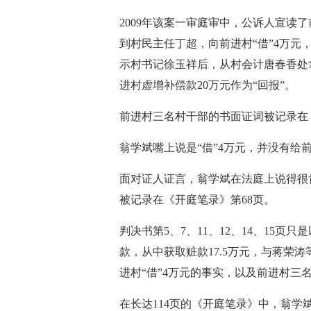
2009年该案一审庭审中，公诉人宣读了
到村民主任丁超，向前进村“借”4万
示村书记徐玉祥后，从村会计唐春香处
进村虚增补偿款20万元作为“回报”。
前进村三名村干部的书面证词被记录在《
翁学斌嘴上说是“借”4万元，并没有给
面对证人证言，翁学斌在法庭上说得很
被记录在《开庭笔录》第68页。
判决书第5、7、11、12、14、15
款，从中获取赃款17.5万元，与蒋荣
进村“借”4万元的事实，以及前进村三
在长达114页的《开庭笔录》中，翁