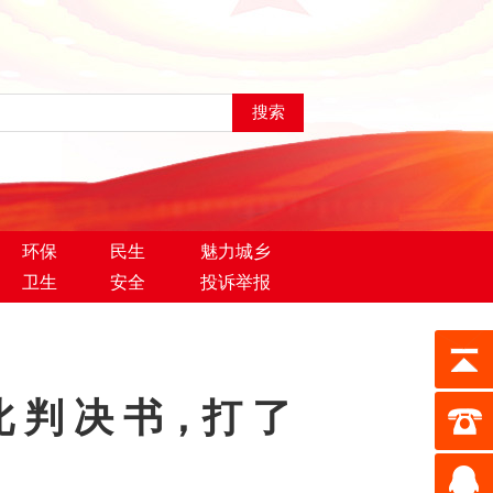
环保
民生
魅力城乡
卫生
安全
投诉举报
判 决 书，打 了