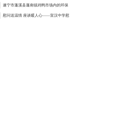
食管内竟还有一颗3厘米钉子
遂宁市蓬溪县蓬南镇鸡鸭市场内的环保
象 镇政府无人管
慰问送温情 座谈暖人心——宣汉中学慰
住蓉退休教职工