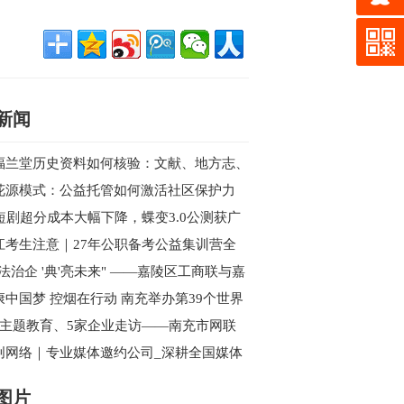
新闻
福兰堂历史资料如何核验：文献、地方志、
案与现代主体信息
花源模式：公益托管如何激活社区保护力
I短剧超分成本大幅下降，蝶变3.0公测获广
好评，性能全面超越海内外同类产品
江考生注意｜27年公职备考公益集训营全
开始报名
依法治企 '典'亮未来" ——嘉陵区工商联与嘉
区新联会联合举办民法典专题讲座
康中国梦 控烟在行动 南充举办第39个世界
烟日主题宣传暨健步行活动
次主题教育、5家企业走访——南充市网联
西充行的“思想”与“视野”双收获
创网络｜专业媒体邀约公司_深耕全国媒体
源_一站式活动传播解决方案
图片