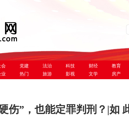
社会
党建
法治
科技
财经
教育
企业
热门
旅游
影视
文学
房产
伤”，也能定罪判刑？|如 此 