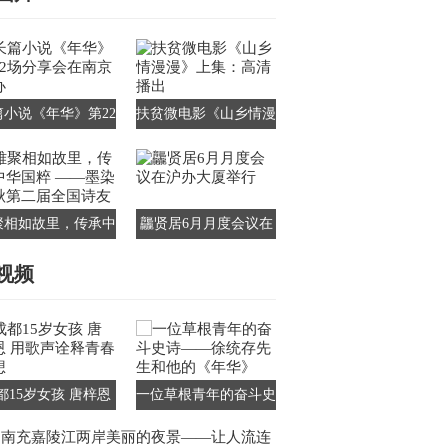
篇小说《年华》第22
扶贫微电影《山乡情漫
分享会在南京举办
漫》上集：高清播出
聚相如故里，传承中
龘贤居6月月度会议在
国粹 ——墨染千秋
沪办大厦举行
视频
第二届全国诗友会
都15岁女孩 唐梓恩
一位草根青年的奋斗史
歌声诠释青春梦想
诗——徐统存先生和他
南充嘉陵江两岸美丽的夜景——让人流连