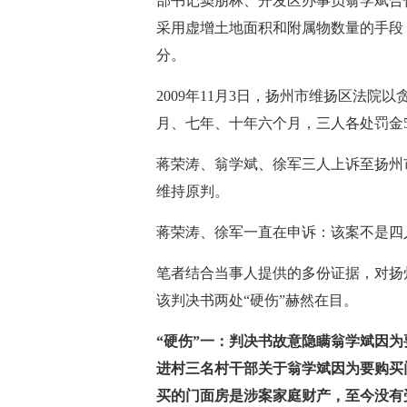
部书记窦朋林、开发区办事员翁学斌合
采用虚增土地面积和附属物数量的手段
分。
2009年11月3日，扬州市维扬区法
月、七年、十年六个月，三人各处罚金
蒋荣涛、翁学斌、徐军三人上诉至扬州市
维持原判。
蒋荣涛、徐军一直在申诉：该案不是四
笔者结合当事人提供的多份证据，对扬
该判决书两处“硬伤”赫然在目。
“硬伤”一：判决书故意隐瞒翁学斌因为
进村三名村干部关于翁学斌因为要购买门
买的门面房是涉案家庭财产，至今没有