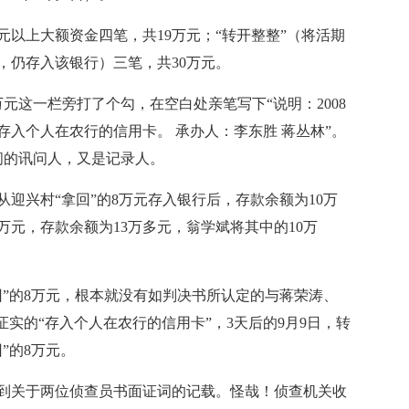
以上大额资金四笔，共19万元；“转开整整”（将活期
，仍存入该银行）三笔，共30万元。
万元这一栏旁打了个勾，在空白处亲笔写下“说明：2008
存入个人在农行的信用卡。 承办人：李东胜 蒋丛林”。
讯问的讯问人，又是记录人。
从迎兴村“拿回”的8万元存入银行后，存款余额为10万
万元，存款余额为13万多元，翁学斌将其中的10万
回”的8万元，根本就没有如判决书所认定的与蒋荣涛、
证实的“存入个人在农行的信用卡”，3天后的9月9日，转
”的8万元。
到关于两位侦查员书面证词的记载。怪哉！侦查机关收