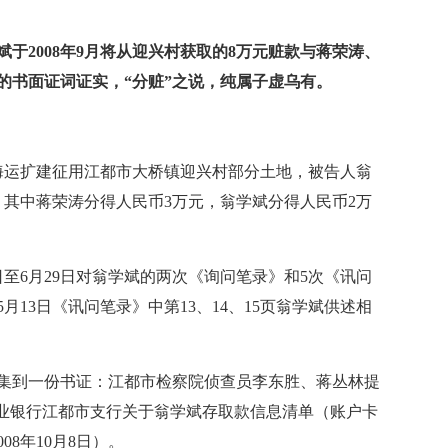
学斌于2008年9月将从迎兴村获取的8万元赃款与蒋荣涛、
的书面证词证实，“分赃”之说，纯属子虚乌有。
，中海运扩建征用江都市大桥镇迎兴村部分土地，被告人翁
，其中蒋荣涛分得人民币3万元，翁学斌分得人民币2万
2日至6月29日对翁学斌的两次《询问笔录》和5次《讯问
月13日《讯问笔录》中第13、14、15页翁学斌供述相
集到一份书证：江都市检察院侦查员李东胜、蒋丛林提
农业银行江都市支行关于翁学斌存取款信息清单（账户卡
008年10月8日）。