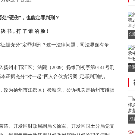
两处“硬伤”，也能定罪判刑？
 决 书，打 了 谁 的 脸！
长
场
本证据充分”定罪判刑？这一法律问题，司法界颇有争
扬州市邗江区）法院（2009）扬维刑初字第0141号刑
雅
本证据充分”对一起“四人合伙贪污案”定罪判刑的。
华
，改为扬州市江都区）检察院，公诉机关是扬州市维扬
成
蒋荣涛、开发区财政局副局长徐军、开发区国土分局党支
用